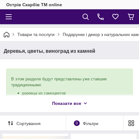
Острів Скарбів TM online
Товари та послуги
Подарунки і декор з натуральних кам
Деревья, цветы, виноград из камней
В этом разделе будут представлены уже ставшие
традиционными:
деревца из самоцветов
виноградные грозди
Показати все
цветы.
Кто первым изобрёл этот изысканный, но в то же время
Сортування
0
Фільтри
такой простой предмет декора, сказать трудно,
зато полюбились эти деревья почти всем. Мы предлагаем
вашему вниманию растения из аметиста, цитрина, розового