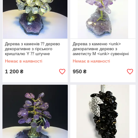
Дерева з каменів ⁇ дерево
Дерева з каменю <unk>
декоративне з гірського
декоративне дерево з
кришталю Y ⁇ штучне
аметисту М <unk> сувенірні
дерево
дерева
Немає в наявності
Немає в наявності
1 200
950
₴
₴