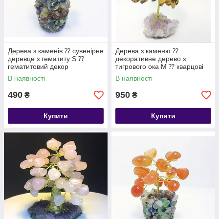
Дерева з каменів ⁇ сувенірне
Дерева з каменю ⁇
деревце з гематиту S ⁇
декоративне дерево з
гематитовий декор
тигрового ока М ⁇ кварцові
дерева
В наявності
В наявності
490
950
₴
₴
Купити
Купити