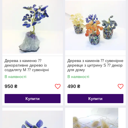
кварца и других самоцветов всевозможных размеров и
форм.
Дерева з каменю ⁇
Дерева з каменів ⁇ сувенірне
декоративне дерево із
деревце з цитрину S ⁇ декор
содаляту М ⁇ сувенірні
для дому
дерева
В наявності
В наявності
950
490
₴
₴
Купити
Купити