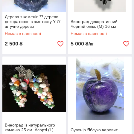
Дерева з каменів ⁇ дерево
декоративне з аметисту Y ⁇
Виноград декоративний.
штучне дерево
Чорний онікс (М) 16 см
Немає в наявності
Немає в наявності
2 500
5 000
₴
₴/кг
Виноград із натурального
каменю 25 см. Асорті (L)
Сувенір Яблуко чаровит