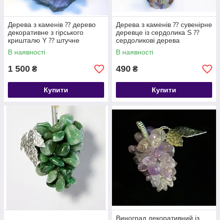
Дерева з каменів ⁇ дерево
Дерева з каменів ⁇ сувенірне
декоративне з гірського
деревце із сердолика S ⁇
кришталю Y ⁇ штучне
сердоликові дерева
дерево
В наявності
В наявності
1 500
490
₴
₴
Купити
Купити
Виноград декоративний із