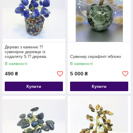
Дерево з каменю ⁇
сувенірне деревце із
содаляту S ⁇ дерева
Сувенир серафініт яблоко
декоративні
В наявності
В наявності
490
5 000
₴
₴
Купити
Купити