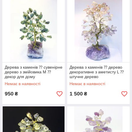
Дерева з каменів ⁇ сувенірне
Дерева з каменів ⁇ дерево
дерево з змійовика М ⁇
декоративне з аметисту L ⁇
декор для дому
штучне дерево
Немає в наявності
Немає в наявності
950
1 500
₴
₴