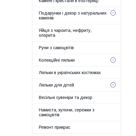
Камені і кристали в езотериці
Подарунки і декор з натуральних
каменів
Яйця з чароита, нефриту,
хлорита
Руни з самоцвітів
Колекційні ляльки
Ляльки в українських костюмах
Ляльки для дітей
Весільні сувеніри та декор
Намиста, кулони, сережки з
самоцвітів
Ремонт прикрас