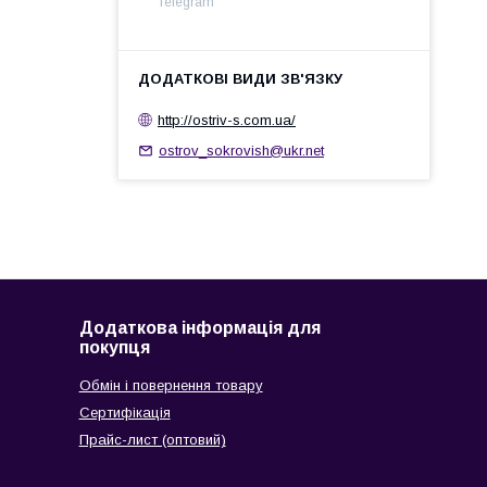
Telegram
http://ostrіv-s.com.ua/
ostrov_sokrovish@ukr.net
Додаткова інформація для
покупця
Обмін і повернення товару
Сертифікація
Прайс-лист (оптовий)