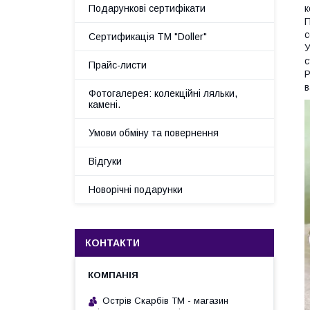
Подарункові сертифікати
к
П
с
Сертификація ТМ "Doller"
У
с
Прайс-листи
P
в
Фотогалерея: колекційні ляльки,
камені.
Умови обміну та повернення
Відгуки
Новорічні подарунки
КОНТАКТИ
Острів Скарбів ТМ - магазин