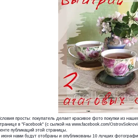
словия просты: покупатель делает красивое фото покупки из нашег
транице в "Facebook" (с сылкой на www.facebook.com/OstrovSokrovi
енте публикаций этой страницы.
 июня нами будут отобраны и опубликованы 10 лучших фотографий