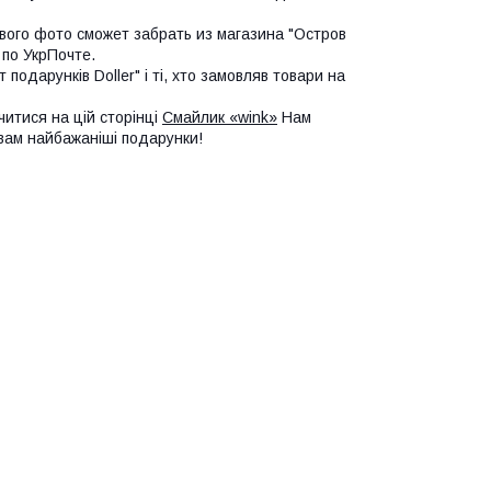
сивого фото сможет забрать из магазина "Остров
 по УкрПочте.
 подарунків Doller" і ті, хто замовляв товари на
читися на цій сторінці
Смайлик «wink»
Нам
 вам найбажаніші подарунки!