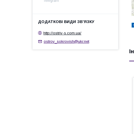
Telegram
http://ostrіv-s.com.ua/
ostrov_sokrovish@ukr.net
І