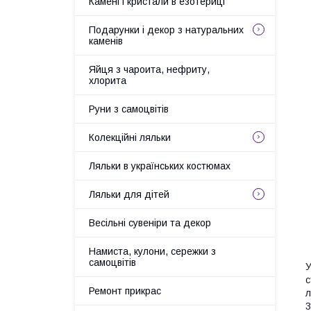
Камені і кристали в езотериці
Подарунки і декор з натуральних
каменів
Яйця з чароита, нефриту,
хлорита
Руни з самоцвітів
Колекційні ляльки
Ляльки в українських костюмах
Ляльки для дітей
Весільні сувеніри та декор
Намиста, кулони, сережки з
самоцвітів
У
с
Ремонт прикрас
л
3