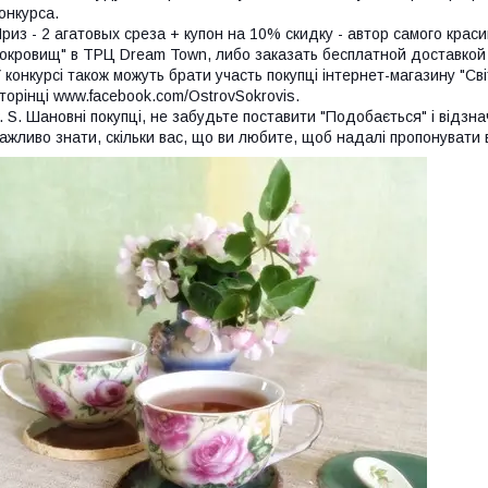
онкурса.
риз - 2 агатовых среза + купон на 10% скидку - автор самого кра
окровищ" в ТРЦ Dream Town, либо заказать бесплатной доставкой
 конкурсі також можуть брати участь покупці інтернет-магазину "Світ
торінці www.facebook.com/OstrovSokrovis.
. S. Шановні покупці, не забудьте поставити "Подобається" і відзна
ажливо знати, скільки вас, що ви любите, щоб надалі пропонувати