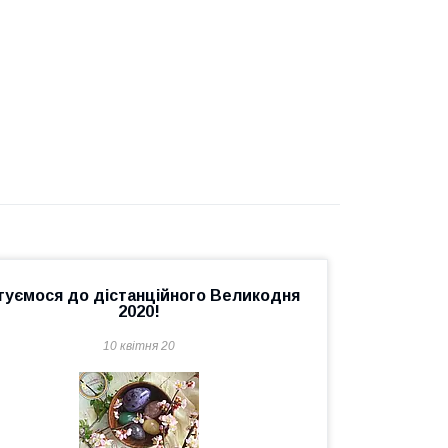
туємося до дістанційного Великодня
2020!
10 квітня 20