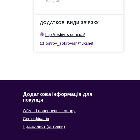
Telegram
http://ostrіv-s.com.ua/
ostrov_sokrovish@ukr.net
Додаткова інформація для
покупця
Обмін і повернення товару
Сертифікація
Прайс-лист (оптовий)