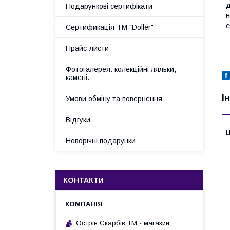
д
Подарункові сертифікати
н
е
Сертификація ТМ "Doller"
Прайс-листи
Фотогалерея: колекційні ляльки,
камені.
І
Умови обміну та повернення
Відгуки
Ц
Новорічні подарунки
КОНТАКТИ
Острів Скарбів ТМ - магазин