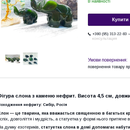
В наявності
Купити
+380 (95) 313-22-83
консультация
повернення товару п
Фігура слона з каменю нефрит. Висота 4,5 см, довжи
оходження нефриту: Сибір, Росія
лон — це тварина, яка вважається священною в багатьох кр
спіх, довголіття і мудрість, а статуетка у формі нього притягне
а думку езотериків,
статуетка слона в домі допомагає набути