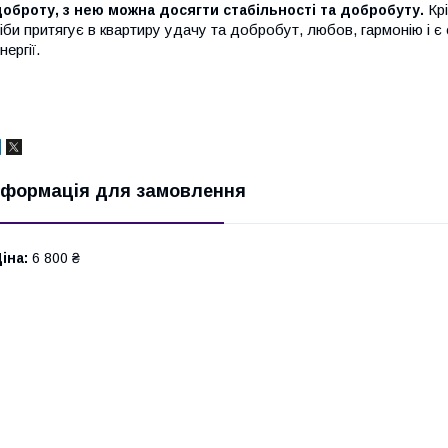
Кр
оброту, з нею можна досягти стабільності та добробуту.
іби притягує в квартиру удачу та добробут, любов, гармонію і є
нергії.
нформація для замовлення
іна:
6 800 ₴