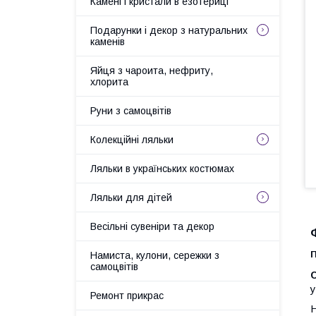
Камені і кристали в езотериці
Подарунки і декор з натуральних
каменів
Яйця з чароита, нефриту,
хлорита
Руни з самоцвітів
Колекційні ляльки
Ляльки в українських костюмах
Ляльки для дітей
Весільні сувеніри та декор
П
Намиста, кулони, сережки з
самоцвітів
С
у
Ремонт прикрас
Н