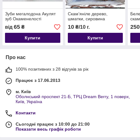
Зуби мегалодона Акулят
Скамʼяніле дерево,
Беле
зуб Окаменелості
шматки, сировина
скам
65
10
250
від
₴
₴/10 г.
Купити
Купити
Про нас
100% позитивних з 28 відгуків за рік
Працює з 17.06.2013
м. Київ
Оболнський проспект 21-Б, ТРЦ Dream Berry, 1 поверх,
Київ, Україна
Контакти
Сьогодні працює з 10:00 до 21:00
Показати весь графік роботи