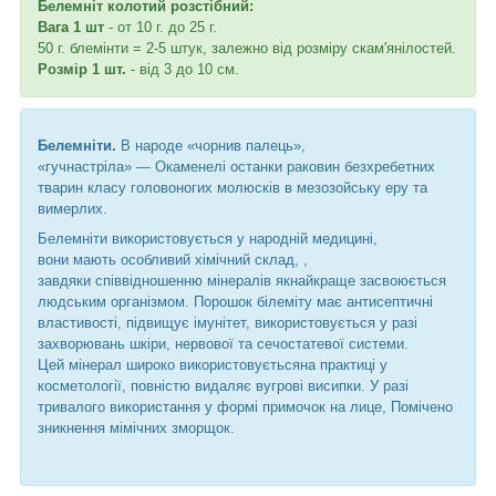
Белемніт колотий розстібний:
Вага 1 шт
- от 10 г. до 25 г.
50 г. блемінти = 2-5 штук, залежно від розміру скам'янілостей.
Розмір 1 шт.
- від 3 до 10 см.
Белемніти.
В народе «чорнив палець»,
«гучнастріла» — Окаменелі останки раковин безхребетних
тварин класу головоногих молюсків в мезозойську еру та
вимерлих.
Белемніти використовується у народній медицині,
вони мають особливий хімічний склад, ,
завдяки співвідношенню мінералів якнайкраще засвоюється
людським організмом. Порошок білеміту має антисептичні
властивості, підвищує імунітет, використовується у разі
захворювань шкіри, нервової та сечостатевої системи.
Цей мінерал широко використовуєтьсяна практиці у
косметології, повністю видаляє вугрові висипки. У разі
тривалого використання у формі примочок на лице, Помічено
зникнення мімічних зморщок.