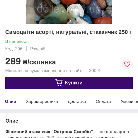
Самоцвіти асорті, натуральні, стаканчик 250 г
В наявності
Код: 206
Роздріб
289
₴/склянка
Мінімальна сума замовлення на сайті — 300 ₴
Купити
Опис
Характеристики
Доставка
Оплата
Умови п
Опис
Фірмовий стаканчик "Острова Скарбів"
— це стандартна
склянка, що вміщає 250 г різнобарвний мікс самоцвітів із