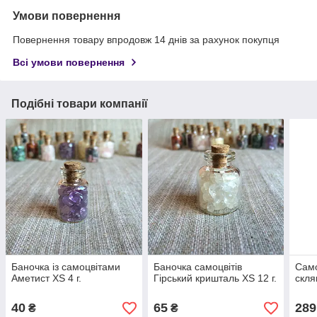
Умови повернення
Повернення товару впродовж 14 днів за рахунок покупця
Всі умови повернення
Подібні товари компанії
Баночка із самоцвітами
Баночка самоцвітів
Само
Аметист XS 4 г.
Гірський кришталь XS 12 г.
скля
40
65
289
₴
₴