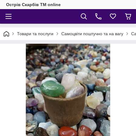
Острів Скарбів TM online
Товари та послуги
Самоцвіти поштучно та на вагу
Са