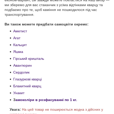
ми зберемо для вас стаканчик з усіма відтінками кварцу та
подбаємо про те, щоб каміння не пошкодилося під час
транспортування.
Ви також можете придбати самоцвіти окремо:
Аметист
Агат
Кальцит
Яшма
Гірський кришталь
Авантюрин
Сердолик
Глазуркові кварці
Блакитний кварц
Унакит
З
амоколіри в розфасуванні по 1 кг.
Увага:
На цей товар не поширюється жодна з дійсних у