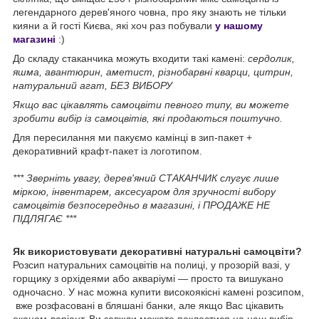
легендарного дерев'яного човна, про яку знають не тільки
кияни а й гості Києва, які хоч раз побували
у нашому
магазині
:)
До складу стаканчика можуть входити такі камені:
сердолик,
яшма, авантюрин, аметист, різнобарвні кварци, цитрин,
натуральний агат, БЕЗ ВИБОРУ
Якщо вас цікавлять самоцвіти певного типу, ви можете
зробити вибір із самоцвітів, які продаються поштучно.
Для пересилання ми пакуємо камінці в зип-пакет +
декоративний крафт-пакет із логотипом.
*** Зверніть увагу, дерев'яний СТАКАНЧИК слугує лише
міркою, інвентарем, аксесуаром для зручності вибору
самоцвітів безпосередньо в магазині, і ПРОДАЖЕ НЕ
ПІДЛЯГАЄ ***
Як використовувати декоративні натуральні самоцвіти?
Розсип натуральних самоцвітів на полиці, у прозорій вазі, у
горщику з орхідеями або акваріумі — просто та вишукано
одночасно. У нас можна купити високоякісні камені розсипом,
вже розфасовані в бляшані банки, але якщо Вас цікавить
економ-варіант, Ви завжди можете покластися на наш вибір —