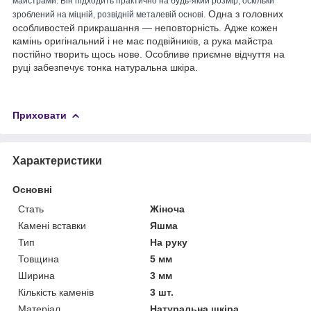
майстрами. Він підходить практично на будь-який розмір, оскільки
Одна з головних
зроблений на міцній, розвідній металевій основі.
особливостей прикрашання — неповторність. Адже кожен
камінь оригінальний і не має подвійників, а рука майстра
постійно творить щось нове. Особливе приємне відчуття на
руці забезпечує тонка натуральна шкіра.
Приховати
Характеристики
Основні
Стать
Жіноча
Камені вставки
Яшма
Тип
На руку
Товщина
5 мм
Ширина
3 мм
Кількість каменів
3 шт.
Матеріал
Натуральна шкіра