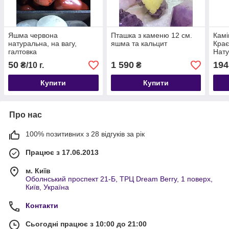
Яшма червона
Пташка з каменю 12 см.
Камі
натуральна, на вагу,
яшма та кальцит
Крає
галтовка
Нату
отв
50
1 590
194
₴/10 г.
₴
Купити
Купити
Про нас
100% позитивних з 28 відгуків за рік
Працює з 17.06.2013
м. Київ
Оболнський проспект 21-Б, ТРЦ Dream Berry, 1 поверх,
Київ, Україна
Контакти
Сьогодні працює з 10:00 до 21:00