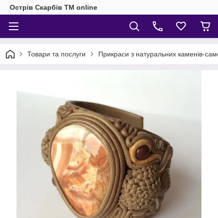
Острів Скарбів TM online
Товари та послуги
Прикраси з натуральних каменів-само