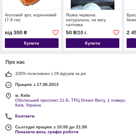
Агатовий зріз, коричневий
Яшма червона
Брас
(7-8 см)
натуральна, на вагу,
беже
галтовка
300
50
2 4
від
₴
₴/10 г.
Купити
Купити
Про нас
100% позитивних з 28 відгуків за рік
Працює з 17.06.2013
м. Київ
Оболнський проспект 21-Б, ТРЦ Dream Berry, 1 поверх,
Київ, Україна
Контакти
Сьогодні працює з 10:00 до 21:00
Показати весь графік роботи