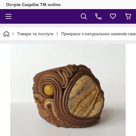
Острів Скарбів TM online
Товари та послуги
Прикраси з натуральних каменів-само