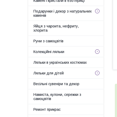
Камені і кристали в езотериці
Подарунки і декор з натуральних
каменів
Яйця з чароита, нефриту,
хлорита
Руни з самоцвітів
Колекційні ляльки
Ляльки в українських костюмах
Ляльки для дітей
Весільні сувеніри та декор
Намиста, кулони, сережки з
самоцвітів
Ремонт прикрас