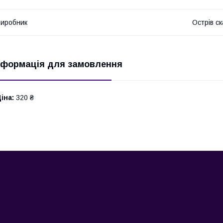
иробник
Острів ск
нформація для замовлення
іна:
320 ₴