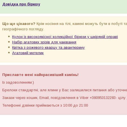
Довідка про бірюзу
Що ще цікавого?
Крім носіння на тілі, камені можуть бути в побуті т
географічного погляду.
Кулон із високоякісної колекційної бірюзи у шкіряній оправі
Набір агатових зрізів для чаювання
Квітка з рожевого кварцу та авантюрину
Агатовий метелик
Приславте мені найкрасивіший камінь!
Із задоволенням:)
Брелоки стандартні, але ялини у Вас залишилися питання або уточне
Закази через кошик, Email, повідомлення в Viber +380953132283- цілу
Телефонні дзвінки приймаються з 10:00 до 21:00