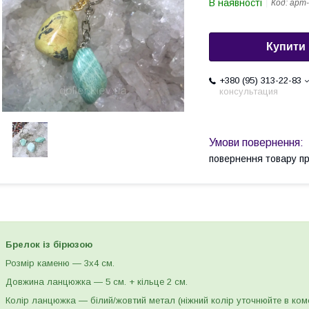
В наявності
Код:
арт-
Купити
+380 (95) 313-22-83
консультация
повернення товару п
Брелок із бірюзою
Розмір каменю — 3х4 см.
Довжина ланцюжка — 5 см. + кільце 2 см.
Колір ланцюжка — білий/жовтий метал (ніжний колір уточнюйте в ком