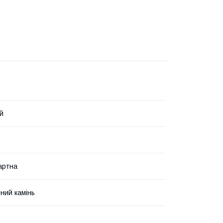
й
артна
ний камінь