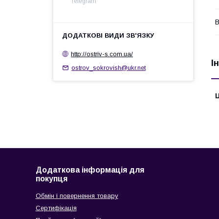
Telegram
В
http://ostrіv-s.com.ua/
І
ostrov_sokrovish@ukr.net
Ц
Додаткова інформація для
покупця
Обмін і повернення товару
Сертифікація