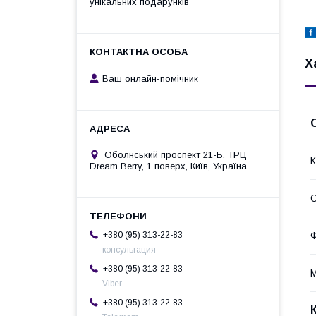
унікальних подарунків
Х
Ваш онлайн-помічник
Оболнський проспект 21-Б, ТРЦ
К
Dream Berry, 1 поверх, Київ, Україна
С
+380 (95) 313-22-83
консультация
+380 (95) 313-22-83
М
Viber
+380 (95) 313-22-83