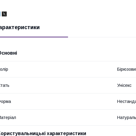
арактеристики
Основні
олір
Бірюзови
тать
Унісекс
Форма
Нестанд
атеріал
Натураль
Користувальницькі характеристики