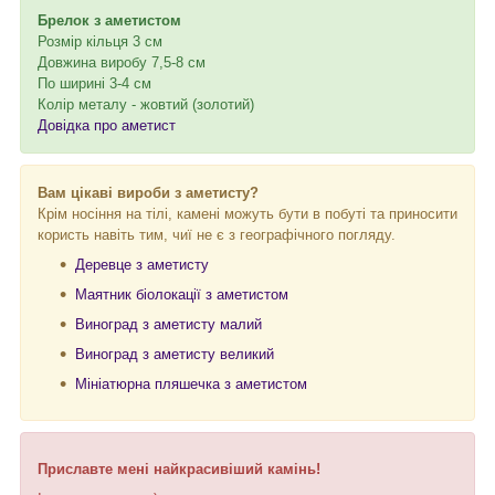
Брелок з аметистом
Розмір кільця 3 см
Довжина виробу 7,5-8 см
По ширині 3-4 см
Колір металу - жовтий (золотий)
Довідка про аметист
Вам цікаві вироби з аметисту?
Крім носіння на тілі, камені можуть бути в побуті та приносити
користь навіть тим, чиї не є з географічного погляду.
Деревце з аметисту
Маятник біолокації з аметистом
Виноград з аметисту малий
Виноград з аметисту великий
Мініатюрна пляшечка з аметистом
Приславте мені найкрасивіший камінь!