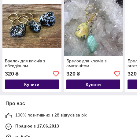
Брелок для ключів з
Брелок для ключів з
Брел
обсидіаном
амазонітом
ага
320
320
320
₴
₴
Купити
Купити
Про нас
100% позитивних з 28 відгуків за рік
Працює з 17.06.2013