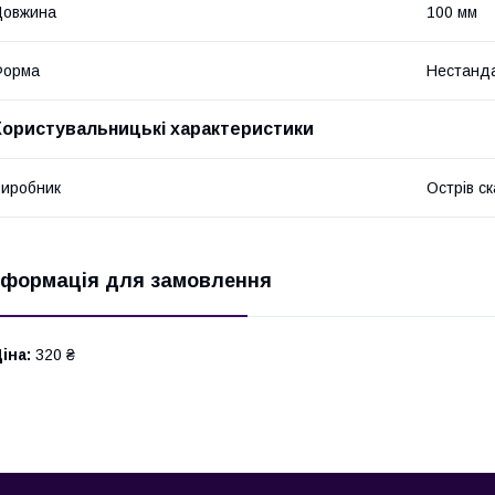
Довжина
100 мм
Форма
Нестанд
Користувальницькі характеристики
иробник
Острів ск
нформація для замовлення
іна:
320 ₴