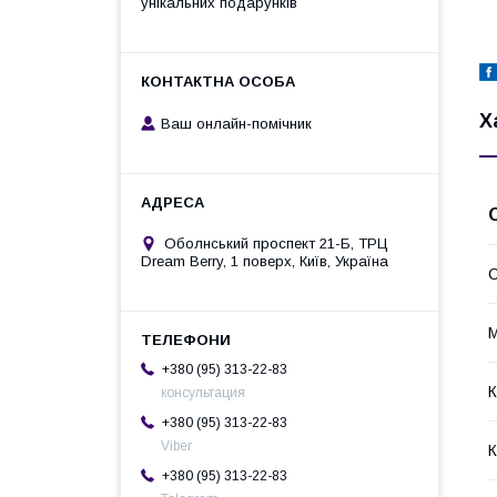
унікальних подарунків
Х
Ваш онлайн-помічник
Оболнський проспект 21-Б, ТРЦ
Dream Berry, 1 поверх, Київ, Україна
С
М
+380 (95) 313-22-83
К
консультация
+380 (95) 313-22-83
Viber
К
+380 (95) 313-22-83