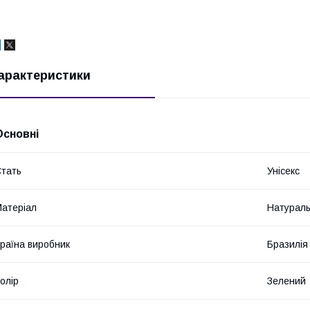
арактеристики
Основні
тать
Унісекс
атеріал
Натураль
раїна виробник
Бразилія
олір
Зелений