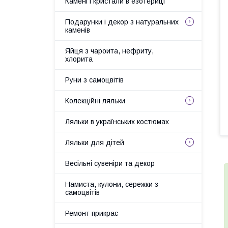
Камені і кристали в езотериці
Подарунки і декор з натуральних
каменів
Яйця з чароита, нефриту,
хлорита
Руни з самоцвітів
Колекційні ляльки
Ляльки в українських костюмах
Ляльки для дітей
Весільні сувеніри та декор
Намиста, кулони, сережки з
самоцвітів
Ремонт прикрас