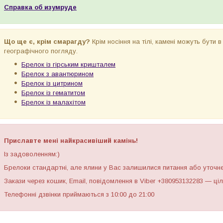
Справка об изумруде
Що ще є, крім смарагду?
Крім носіння на тілі, камені можуть бути в
географічного погляду.
Брелок із гірським кришталем
Брелок з авантюрином
Брелок із цитрином
Брелок із гематитом
Брелок із малахітом
Приславте мені найкрасивіший камінь!
Із задоволенням:)
Брелоки стандартні, але ялини у Вас залишилися питання або уточне
Закази через кошик, Email, повідомлення в Viber +380953132283 — ці
Телефонні дзвінки приймаються з 10:00 до 21:00