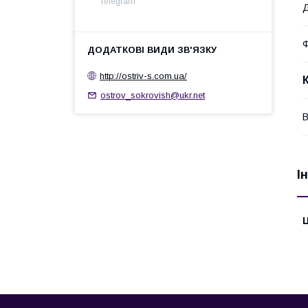
Telegram
http://ostrіv-s.com.ua/
ostrov_sokrovish@ukr.net
В
І
Ц