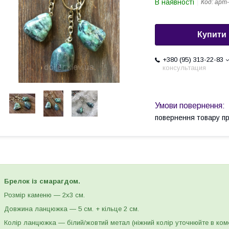
В наявності
Код:
арт-
Купити
+380 (95) 313-22-83
консультация
повернення товару п
Брелок із смарагдом.
Розмір каменю — 2х3 см.
Довжина ланцюжка — 5 см. + кільце 2 см.
Колір ланцюжка — білий/жовтий метал (ніжний колір уточнюйте в ком