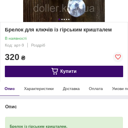
Брелок для ключів із гірським кришталем
В наявності
Код: арт-9
Роздріб
320
₴
Купити
Опис
Характеристики
Доставка
Оплата
Умови п
Опис
Брелок із гірським кришталем.