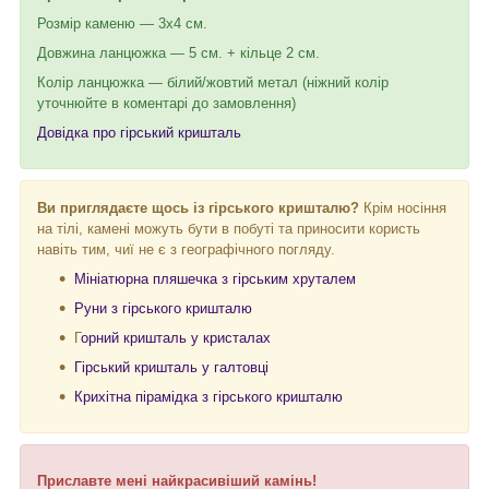
Розмір каменю — 3х4 см.
Довжина ланцюжка — 5 см. + кільце 2 см.
Колір ланцюжка — білий/жовтий метал (ніжний колір
уточнюйте в коментарі до замовлення)
Довідка про гірський кришталь
Ви приглядаєте щось із гірського кришталю?
Крім носіння
на тілі, камені можуть бути в побуті та приносити користь
навіть тим, чиї не є з географічного погляду.
Мініатюрна пляшечка з гірським хруталем
Руни з гірського кришталю
Г
орний кришталь у кристалах
Гірський кришталь у галтовці
Крихітна пірамідка з гірського кришталю
Приславте мені найкрасивіший камінь!