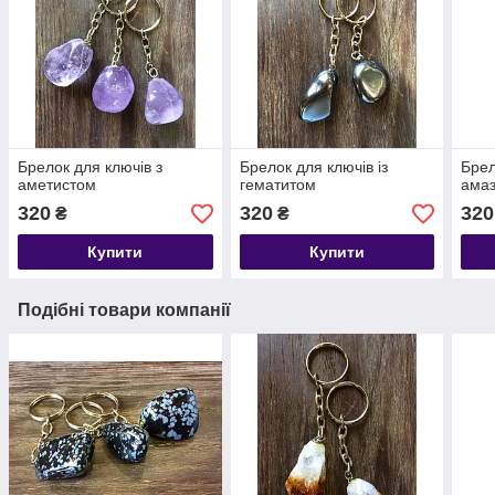
Брелок для ключів з
Брелок для ключів із
Брел
аметистом
гематитом
амаз
320
320
320
₴
₴
Купити
Купити
Подібні товари компанії