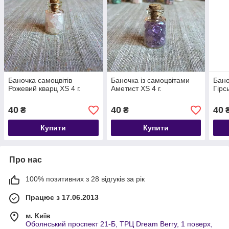
Баночка самоцвітів
Баночка із самоцвітами
Бано
Рожевий кварц XS 4 г.
Аметист XS 4 г.
Гірс
40
40
40
₴
₴
Купити
Купити
Про нас
100% позитивних з 28 відгуків за рік
Працює з 17.06.2013
м. Київ
Оболнський проспект 21-Б, ТРЦ Dream Berry, 1 поверх,