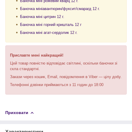
Баночка міні рожевий кварц 12 г.
Баночка мініавантюрин/фуксит/смарагд 12 г.
Баночка міні цитрин 12 г.
Баночка міні г
орний кришталь 12 г
Баночка міні агат-сердолик 12 г.
Приславте мені найкращий!
Цей товар повністю відповідає світлині, оскільки баночки зі
скла стандартні.
Закази через кошик, Email, повідомлення в Viber — цілу добу.
Телефонні дзвінки приймаються з 11 годин до 18:00
Приховати
Характеристики