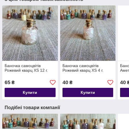
Баночка самоцвітів
Баночка самоцвітів
Бано
Рожевий кварц XS 12 г.
Рожевий кварц XS 4 г.
Амет
65
40
40
₴
₴
Купити
Купити
Подібні товари компанії