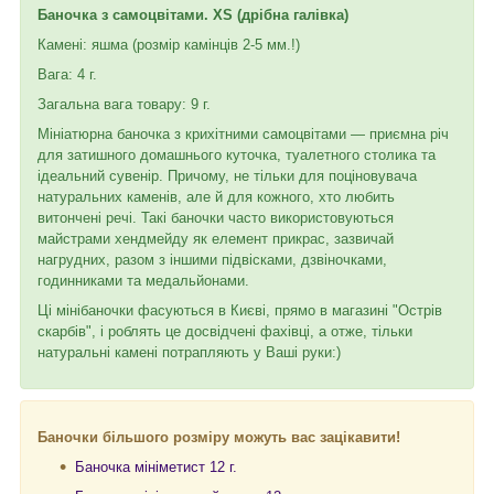
Баночка з самоцвітами. XS (дрібна галівка)
Камені: яшма (розмір камінців 2-5 мм.!)
Вага: 4 г.
Загальна вага товару: 9 г.
Мініатюрна баночка з крихітними самоцвітами — приємна річ
для затишного домашнього куточка, туалетного столика та
ідеальний сувенір. Причому, не тільки для поціновувача
натуральних каменів, але й для кожного, хто любить
витончені речі. Такі баночки часто використовуються
майстрами хендмейду як елемент прикрас, зазвичай
нагрудних, разом з іншими підвісками, дзвіночками,
годинниками та медальйонами.
Ці мінібаночки фасуються в Києві, прямо в магазині "Острів
скарбів", і роблять це досвідчені фахівці, а отже, тільки
натуральні камені потрапляють у Ваші руки:)
Баночки більшого розміру можуть вас зацікавити!
Баночка мініметист 12 г.