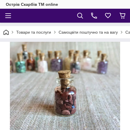
Острів Скарбів TM online
Товари та послуги
Самоцвіти поштучно та на вагу
Са