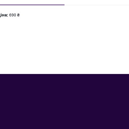
іна:
690 ₴