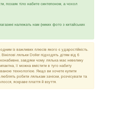
ти, позаяк тіло набите синтепоном, а чохол
агазині належать нам (никих фото з китайських
, одним із важливих плюсів якого є ударостійкість.
інілові ляльки Doller підходять дітям від 6
м'яконабивне, завдяки чому лялька має невелику
мпактна, її можна вмістити в туго набиту
кованою технологією. Якщо ви хочете купити
 люблять робити лялькам зачіски, розчісувати та
олосся, яскраве плаття й взуття.