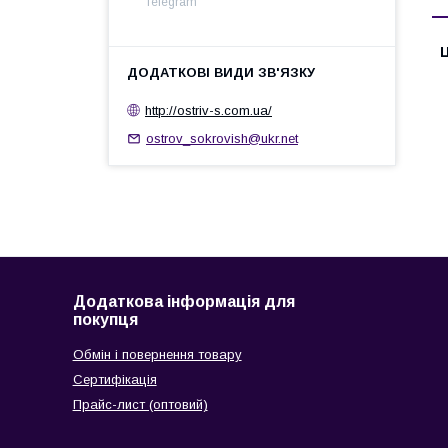
Telegram
Ц
http://ostrіv-s.com.ua/
ostrov_sokrovish@ukr.net
Додаткова інформація для
покупця
Обмін і повернення товару
Сертифікація
Прайс-лист (оптовий)