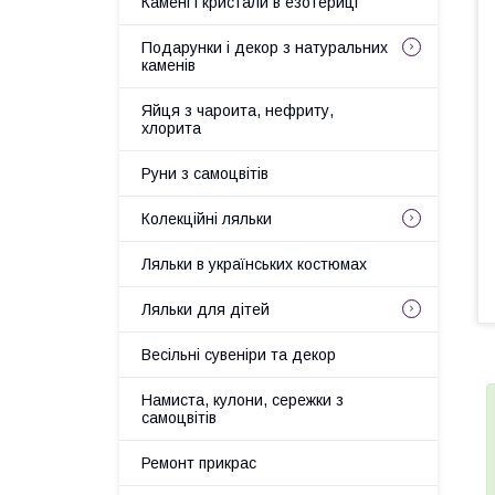
Камені і кристали в езотериці
Подарунки і декор з натуральних
каменів
Яйця з чароита, нефриту,
хлорита
Руни з самоцвітів
Колекційні ляльки
Ляльки в українських костюмах
Ляльки для дітей
Весільні сувеніри та декор
Намиста, кулони, сережки з
самоцвітів
Ремонт прикрас