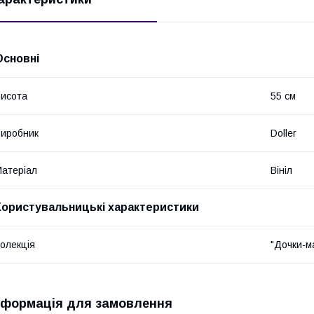
Основні
исота
55 см
иробник
Doller
атеріал
Вініл
Користувальницькі характеристики
олекція
"Дочки-м
нформація для замовлення