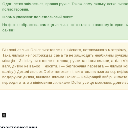
Одяг: легко знімається, прання ручне. Також саму ляльку легко випра
поліестеровий.
Форма упаковки: поліетиленовий пакет.
На фото зображена саме ця лялька, всі світлини в нашому інтернет-м
сайтів)!
Вінілові ляльки Doller виготовлені з якісного, нетоксичного матеріалу
Така лялька не постраждає сама та не зашкодить неабияким ручкам. В
місяців. З вінілу виготовлені голова, ручки та ніжки ляльки, а тіло 
вагу, дитині не важко її носити, і — безперечна перевага — лялька ко
валізу:) Деталі ляльок Doller нетоксичні, виготовляються за сертифі
подарунок дитині, вінілова лялька Doller — найкращий вибір. Дівчата
переодягати, а з вініловими ляльками Doller усе це можливо: довге в
арактеристики