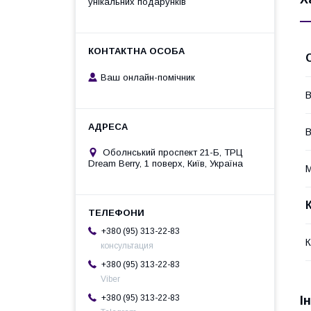
унікальних подарунків
Ваш онлайн-помічник
В
В
Оболнський проспект 21-Б, ТРЦ
Dream Berry, 1 поверх, Київ, Україна
М
+380 (95) 313-22-83
К
консультация
+380 (95) 313-22-83
Viber
+380 (95) 313-22-83
І