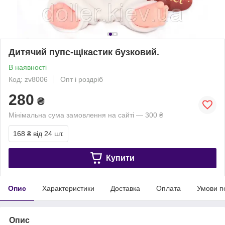
Дитячий пупс-щікастик бузковий.
В наявності
Код: zv8006
Опт і роздріб
280
₴
Мінімальна сума замовлення на сайті — 300 ₴
168 ₴
від 24 шт.
Купити
Опис
Характеристики
Доставка
Оплата
Умови п
Опис