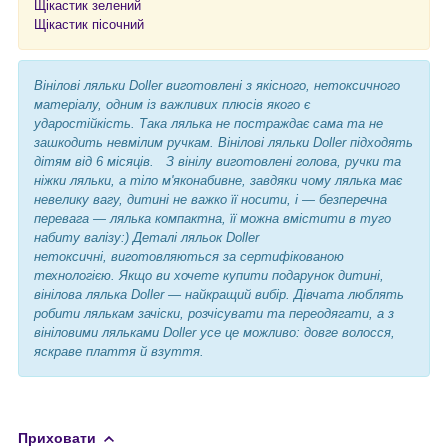
Щікастик зелений
Щікастик пісочний
Вінілові ляльки Doller виготовлені з якісного, нетоксичного
матеріалу, одним із важливих плюсів якого є
ударостійкість. Така лялька не постраждає сама та не
зашкодить невмілим ручкам. Вінілові ляльки Doller підходять
дітям від 6 місяців. З вінілу виготовлені голова, ручки та
ніжки ляльки, а тіло м'яконабивне, завдяки чому лялька має
невелику вагу, дитині не важко її носити, і — безперечна
перевага — лялька компактна, її можна вмістити в туго
набиту валізу:) Деталі ляльок Doller
нетоксичні, виготовляються за сертифікованою
технологією. Якщо ви хочете купити подарунок дитині,
вінілова лялька Doller — найкращий вибір. Дівчата люблять
робити лялькам зачіски, розчісувати та переодягати, а з
вініловими ляльками Doller усе це можливо: довге волосся,
яскраве плаття й взуття.
Приховати