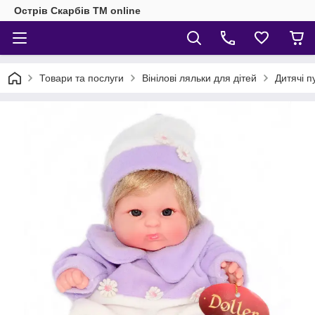
Острів Скарбів TM online
Товари та послуги
Вінілові ляльки для дітей
Дитячі п