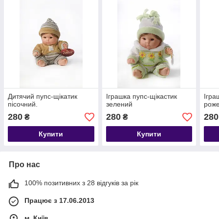
Дитячий пупс-щікатик
Іграшка пупс-щікастик
Ігра
пісочний.
зелений
роже
280
280
280
₴
₴
Купити
Купити
Про нас
100% позитивних з 28 відгуків за рік
Працює з 17.06.2013
м. Київ