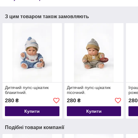
З цим товаром також замовляють
Дитячий пупс-щікатик
Дитячий пупс-щікатик
Ігра
блакитний.
пісочний.
роже
280
280
280
₴
₴
Купити
Купити
Подібні товари компанії