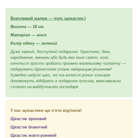
Ворчливий малюк — пупс щокастик:)
Висота — 18 см.
Матеріал — вініл
Колір одягу — зелений
Дуже гарний, доступний подарунок. Хрестини, день
народження, іменини або будь-яке інше свято, коли
хочеться просто зробити приємно маленькому чоловічку —
подарувати Щекастика стане найкращим рішенням!
Кумедно надуті щіки, очі та волосся різних кольорів
допоможуть підібрати в подарунок пупсика, максимально
схожого на майбутнього господаря.
У нас щокастики ще п'яти відтінків!
Щікастик з
іреновий
Щікастик блакитний
Щікастик жовто-рожевий