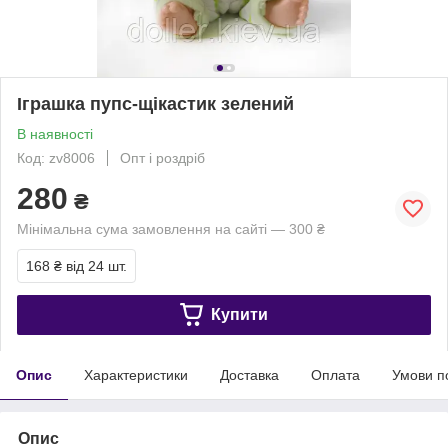
Іграшка пупс-щікастик зелений
В наявності
Код: zv8006
Опт і роздріб
280
₴
Мінімальна сума замовлення на сайті — 300 ₴
168 ₴
від 24 шт.
Купити
Опис
Характеристики
Доставка
Оплата
Умови п
Опис