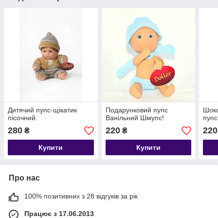
Дитячий пупс-щікатик
Подарунковий пупс
Шоко
пісочний.
Ванільний Шмупс!
пупс
280
220
220
₴
₴
Купити
Купити
Про нас
100% позитивних з 28 відгуків за рік
Працює з 17.06.2013