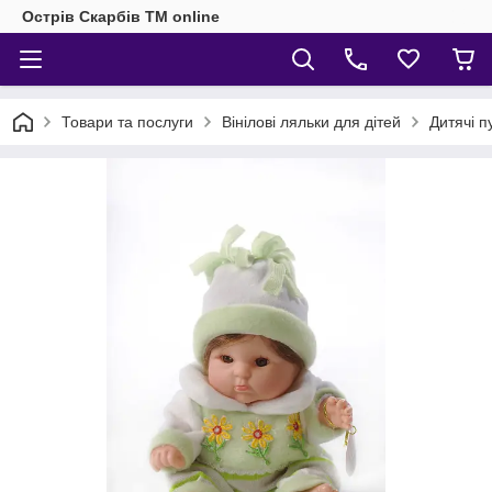
Острів Скарбів TM online
Товари та послуги
Вінілові ляльки для дітей
Дитячі п