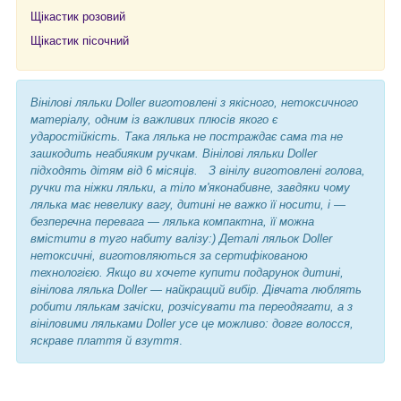
Щікастик р
озовий
Щікастик пісочний
Вінілові ляльки Doller виготовлені з якісного, нетоксичного
матеріалу, одним із важливих плюсів якого є
ударостійкість. Така лялька не постраждає сама та не
зашкодить неабияким ручкам. Вінілові ляльки Doller
підходять дітям від 6 місяців. З вінілу виготовлені голова,
ручки та ніжки ляльки, а тіло м'яконабивне, завдяки чому
лялька має невелику вагу, дитині не важко її носити, і —
безперечна перевага — лялька компактна, її можна
вмістити в туго набиту валізу:) Деталі ляльок Doller
нетоксичні, виготовляються за сертифікованою
технологією. Якщо ви хочете купити подарунок дитині,
вінілова лялька Doller — найкращий вибір. Дівчата люблять
робити лялькам зачіски, розчісувати та переодягати, а з
вініловими ляльками Doller усе це можливо: довге волосся,
яскраве плаття й взуття
.