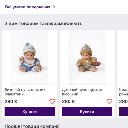
Всі умови повернення
З цим товаром також замовляють
Дитячий пупс-щікатик
Дитячий пупс-щікатик
Ігра
блакитний.
пісочний.
роже
280
280
280
₴
₴
Купити
Купити
Подібні товари компанії