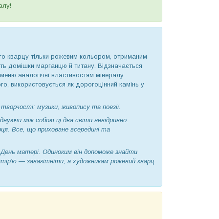
алу!
ого кварцу тільки рожевим кольором, отриманим
ють домішки марганцю й титану. Відзначається
аменю аналогічні властивостям мінералу
го, використовується як дорогоцінний камінь у
творчості: музики, живопису та поезії.
днуючи між собою ці два світи невідривно.
рця. Все, що приховане всередині та
о День матері. Одиноким він допоможе знайти
атір'ю — завагітніти, а художникам рожевий кварц