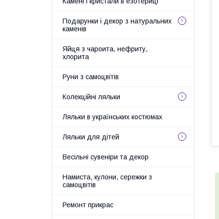
Камені і кристали в езотериці
Подарунки і декор з натуральних
каменів
Яйця з чароита, нефриту,
хлорита
Руни з самоцвітів
Колекційні ляльки
Ляльки в українських костюмах
Ляльки для дітей
Весільні сувеніри та декор
Намиста, кулони, сережки з
самоцвітів
Ремонт прикрас