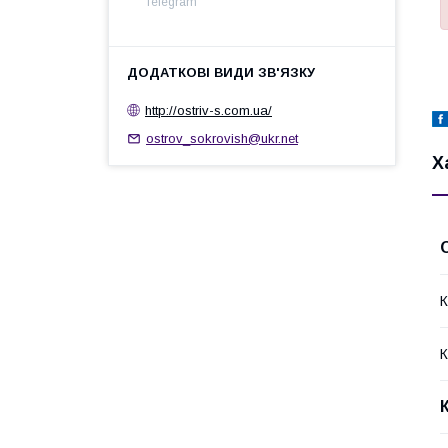
Telegram
http://ostrіv-s.com.ua/
ostrov_sokrovish@ukr.net
Х
К
К