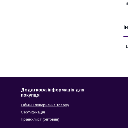
В
І
Ц
Додаткова інформація для
покупця
Обмін і повернення товару
Сертифікація
Прайс-лист (оптовий)