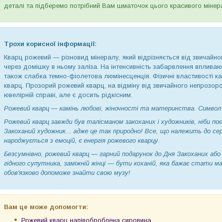
деталі та підберемо потрібний Вам шматочок цього красивого мінер
Трохи корисної інформації:
Кварц рожевий — різновид мінералу, який відрізняється від звичайн
через домішку в ньому заліза. На інтенсивність забарвлення вплива
також слабка темно-фіолетова люмінесценція. Фізичні властивості к
кварц. Прозорий рожевий кварц, на відміну від звичайного непрозоро
ювелірній справі, але є досить рідкісним.
Рожевий кварц — камінь любові, жіночності та материнства. Символ 
Рожевий кварц завжди був талісманом закоханих і художників, ніби поє
Закоханий художник... адже це так природно! Все, що належить до се
народжується з емоцій, є енергія рожевого кварцу.
Безсумнівно, рожевий кварц — гарний подарунок до Дня Закоханих аб
гідного супутника, заміжній жінці — бути коханій, яка бажає стати м
обов'язково допоможе знайти свою музу!
Вам це може допомогти:
Рожевий кварц напівоброблена сировина