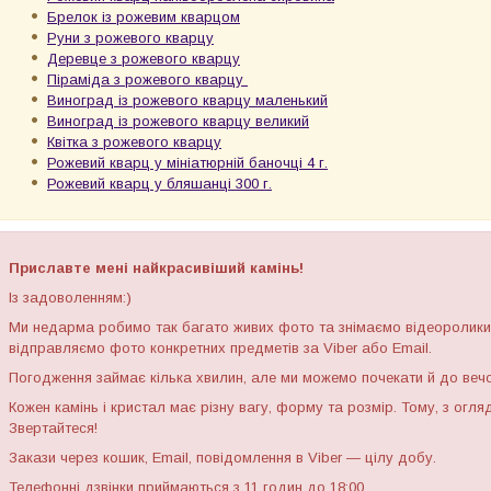
Брелок із рожевим кварцом
Руни з рожевого кварцу
Деревце з рожевого кварцу
Піраміда з рожевого кварцу
Виноград із рожевого кварцу маленький
Виноград із рожевого кварцу великий
Квітка з рожевого кварцу
Рожевий кварц у мініатюрній баночці 4 г.
Рожевий кварц у бляшанці 300 г.
Приславте мені найкрасивіший камінь!
Із задоволенням:)
Ми недарма робимо так багато живих фото та знімаємо відеоролики
відправляємо фото конкретних предметів за Viber або Email.
Погодження займає кілька хвилин, але ми можемо почекати й до веч
Кожен камінь і кристал має різну вагу, форму та розмір. Тому, з огл
Звертайтеся!
Закази через кошик, Email, повідомлення в Viber — цілу добу.
Телефонні дзвінки приймаються з 11 годин до 18:00