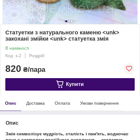
Статуетки з натурального каменю <unk>
закохані змійки <unk> статуетка змія
В наявності
Код: з-2
Роздріб
820
₴/пара
Купити
Опис
Доставка
Оплата
Умови повернення
Опис
Змія символізує мудрість, сталість і пам'ять, водночас
вона є символом постійного оновлення — зкидаючи