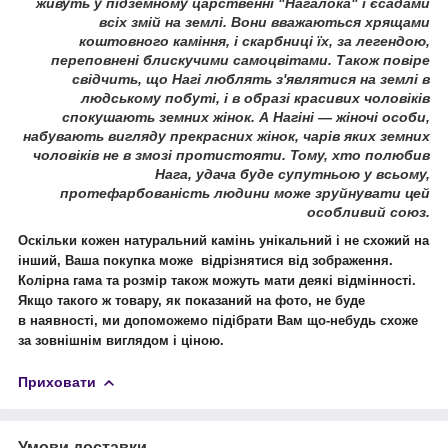
живуть у підземному царственні "Нагалока" і єсадами
всіх змій на землі. Вони вважаються хрящами
коштовного каміння, і скарбниці їх, за легендою,
переповнені блискучими самоцвітами. Також повіре
свідчить, що Нагі люблять з'являтися на землі в
людському побуті, і в образі красивих чоловіків
спокушають земних жінок. А Нагіні — жіночі особи,
набувають вигляду прекрасних жінок, чарів яких земних
чоловіків не в змозі протистояти. Тому, хто полюбив
Нага, удача буде супутньою у всьому,
протефарбованість людини може зруйнувати цей
особливий союз.
Оскільки кожен натуральний камінь унікальний і не схожий на
інший, Ваша покупка може відрізнятися від зображення.
Колірна гама та розмір також можуть мати деякі відмінності.
Якщо такого ж товару, як показаний на фото, не буде
в наявності, ми допоможемо підібрати Вам що-небудь схоже
за зовнішнім виглядом і ціною.
Приховати
Умови доставки