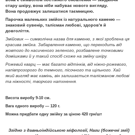
стару шкіру, вона ніби набуває нового вигляду.
Вона продовжує залишатися таємницею.
Парочка маленьких змійок із натурального каменю —
знаковий сувенір, талісман любові, здоров'я й
довголіття.
Змійовик — символічна назва для каменю, з якої зроблена ця
красива змійка. Забарвлення каменю, що переходить від
жовтого до насиченого зеленого, розбавлене точковими
домішками й у такий спосіб схоже на зміїну шкіру.
Рожевий кварц — має багато відтінків, від ніжно-рожевого,
напівпрозорого до темного, пісочного та щільного. Хай
який вигляд має камінь, він залишається талісманом любові
та ніжності, творчого натхнення.
Висота виробу 9-10 см.
Вага одного виробу ― 120 г.
Можна придбати одну змійку за ціною 420 грн/шт
Згідно з давньоіндійською міфології, Наги (божечні змії)