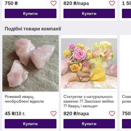
750
820
1 5
₴
₴/пара
Купити
Купити
Подібні товари компанії
Рожевий кварц,
Статуетки з натурального
Сова
необроблені відколи
каменю ⁇ Закохані змійки
роже
⁇ Кварц і кальцит
45
820
750
₴/10 г.
₴/пара
Купити
Купити