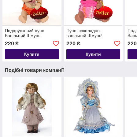
Подарунковий пупс
Пупс шоколадно-
Пода
Ванільний Шмупс!
ванільний Шмупс!
Вані
220
220
220
₴
₴
Купити
Купити
Подібні товари компанії