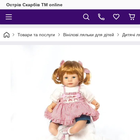
Острів Скарбів TM online
Товари та послуги
Вінілові ляльки для дітей
Дитячі л