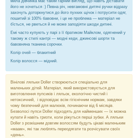
мила дівчинка має такий гарний вигляд, що навіть діставати
його не хочеться :) Певна річ, невгамовні дитячі ручки відразу
захочуть доторкнутися до його пухких щічок і потрусити одяг,
пошитий зі 100% бавовни, і це не проблема — матеріал не
б'ється, не рветься й не може заподіяти шкоди дитині.
Емі часто купують у парі з її братиком Майклом, одягнений у
такому ж стилі кантрі — модні кеди, джинсові шорти та
бавовняна тканина сорочки.
Колір очей — блакитний
Колір волосся — мідний.
Вінілові ляльки Doller створюються спеціально для
маленьких дітей. Матеріал, який використовується для
виготовлення пупсиків і ляльок, екологічно чистий і
нетоксичний, і відповідає всім гігієнічним нормам, завдяки
чому безпечний для малюків, починаючи від 6 місяців.
Безволосі пупси Doller підходять для найменших — їх можна
купати й навіть гризти, коли ріжуться перші зубки. А ляльки
Doller з розкішним довгим волоссям будуть цікаві маленьким
«маам», які так люблять переодягати та розчісувати своїх
«день».