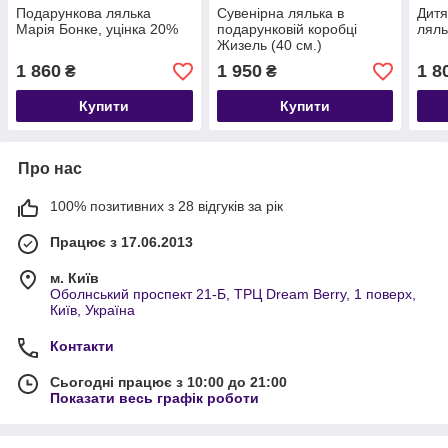
Подарункова лялька
Сувенірна лялька в
Дитя
Марія Бонке, уцінка 20%
подарунковій коробці
ляль
Жизель (40 см.)
1 860
1 950
1 8
₴
₴
Купити
Купити
Про нас
100% позитивних з 28 відгуків за рік
Працює з 17.06.2013
м. Київ
Оболнський проспект 21-Б, ТРЦ Dream Berry, 1 поверх,
Київ, Україна
Контакти
Сьогодні працює з 10:00 до 21:00
Показати весь графік роботи