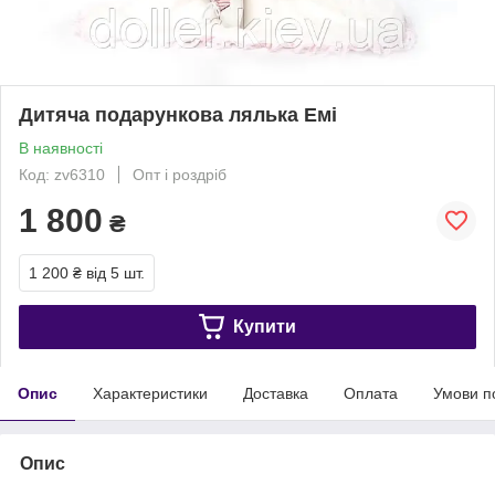
Дитяча подарункова лялька Емі
В наявності
Код: zv6310
Опт і роздріб
1 800
₴
1 200 ₴
від 5 шт.
Купити
Опис
Характеристики
Доставка
Оплата
Умови п
Опис