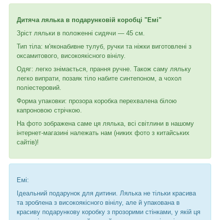
Дитяча лялька в подарунковій коробці "Емі"
Зріст ляльки в положенні сидячи — 45 см.
Тип тіла: м'яконабивне тулуб, ручки та ніжки виготовлені з
оксамитового, високоякісного вінілу.
Одяг: легко знімається, прання ручне. Також саму ляльку
легко випрати, позаяк тіло набите синтепоном, а чохол
поліестеровий.
Форма упаковки: прозора коробка перехвалена білою
капроновою стрічкою.
На фото зображена саме ця лялька, всі світлини в нашому
інтернет-магазині належать нам (никих фото з китайських
сайтів)!
Емі:
Ідеальний подарунок для дитини. Лялька не тільки красива
та зроблена з високоякісного вінілу, але й упакована в
красиву подарункову коробку з прозорими стінками, у якій ця