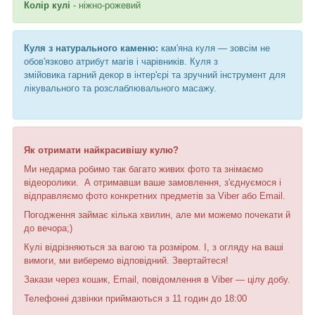
Колір кулі
- ніжно-рожевий
Куля з натурального каменю:
кам'яна куля — зовсім не
обов'язково атрибут магів і чарівників. Куля з
змійовика гарний декор в інтер'єрі та зручний інструмент для
лікувального та розслаблювального масажу.
Як отримати найкрасивішу кулю?
Ми недарма робимо так багато живих фото та знімаємо
відеоролики. А отримавши ваше замовлення, з'єднуємося і
відправляємо фото конкретних предметів за Viber або Email.
Погодження займає кілька хвилин, але ми можемо почекати й
до вечора;)
Кулі відрізняються за вагою та розміром. І, з огляду на ваші
вимоги, ми виберемо відповідний. Звертайтеся!
Закази через кошик, Email, повідомлення в Viber — цілу добу.
Телефонні дзвінки приймаються з 11 годин до 18:00