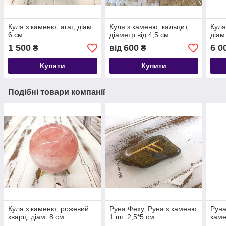
Куля з каменю, агат, діам.
Куля з каменю, кальцит,
Куля
6 см.
діаметр від 4,5 см.
діам
1 500
600
6 0
₴
від
₴
Купити
Купити
Подібні товари компанії
Куля з каменю, рожевий
Руна Феху, Руна з каменю
Руна
кварц, діам. 8 см.
1 шт. 2,5*5 см.
каме