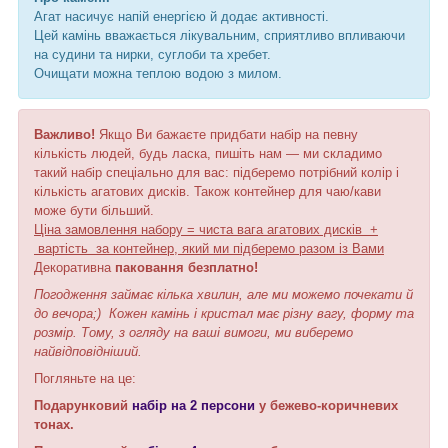
Агат насичує напій енергією й додає активності.
Цей камінь вважається лікувальним, сприятливо впливаючи
на судини та нирки, суглоби та хребет.
Очищати можна теплою водою з милом.
Важливо!
Якщо Ви бажаєте придбати набір на певну
кількість людей, будь ласка, пишіть нам — ми складимо
такий набір спеціально для вас: підберемо потрібний колір і
кількість агатових дисків. Також контейнер для чаю/кави
може бути більший.
Ціна замовлення набору = чиста вага агатових дисків +
вартість за контейнер, який ми підберемо разом із Вами
Декоративна
паковання безплатно!
Погодження займає кілька хвилин, але ми можемо почекати й
до вечора;) Кожен камінь і кристал має різну вагу, форму та
розмір. Тому, з огляду на ваші вимоги, ми виберемо
найвідповідніший.
Погляньте на це:
Подарунковий
набір на 2 персони
у бежево-коричневих
тонах.