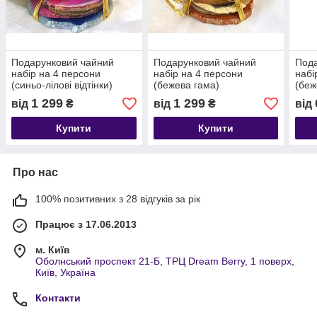
Подарунковий чайний
Подарунковий чайний
Пода
набір на 4 персони
набір на 4 персони
набі
(синьо-лілові відтінки)
(бежева гама)
(беж
1 299
1 299
від
₴
від
₴
від
Купити
Купити
Про нас
100% позитивних з 28 відгуків за рік
Працює з 17.06.2013
м. Київ
Оболнський проспект 21-Б, ТРЦ Dream Berry, 1 поверх,
Київ, Україна
Контакти