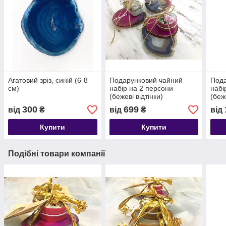
Агатовий зріз, синій (6-8
Подарунковий чайний
Пода
см)
набір на 2 персони
набі
(бежеві відтінки)
(беж
300
699
від
₴
від
₴
від
Купити
Купити
Подібні товари компанії