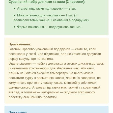
Сувенірний набір для чаю та кави (2 персони):
Агатові підставки під чашечки — 2 шт.
Мініконтейнер для чаю/кави — 1 шт. (+
великолистовий чай на 1 чаювання в подарунок)
Форма паковання — подарункова тасьма.
Призначення:
Готовий, красиво упакований подарунок — саме те, коли
поспішаєш у гості, час підтискає, але не хочеться дарувати
першу кавуну, що потрапила.
Вдале рішення — набір з декількох агатових дисків-підставок
із невеликим контейнером для зберігання чаю або кави.
Камінь не боїться високих температур, на нього можна
поставити турку з ароматною кавою, чайник із заваркою, не
кажучи вже про теплу чашку какао, глінтвейну або келих
шампанського. Агатова підставка має гарний та креативний
вигляд, а головне — натурально — жодного токсичного
пластику або неміцної соломки.
Про камені.