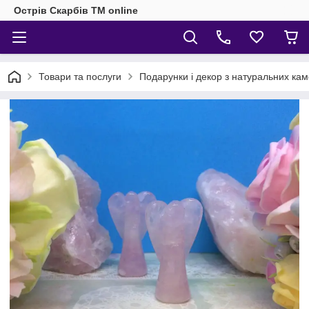
Острів Скарбів TM online
Товари та послуги
Подарунки і декор з натуральних кам