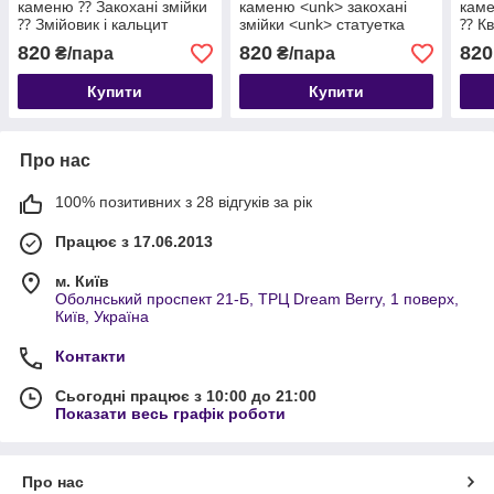
каменю ⁇ Закохані змійки
каменю <unk> закохані
каме
⁇ Змійовик і кальцит
змійки <unk> статуетка
⁇ Кв
змія
820
820
820
₴/пара
₴/пара
Купити
Купити
Про нас
100% позитивних з 28 відгуків за рік
Працює з 17.06.2013
м. Київ
Оболнський проспект 21-Б, ТРЦ Dream Berry, 1 поверх,
Київ, Україна
Контакти
Сьогодні працює з 10:00 до 21:00
Показати весь графік роботи
Про нас