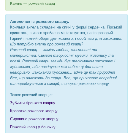
Камінь — рожевий кварц
Ангелочок із рожевого кварцу.
Крильця ангела складені на спині у формі сердечка. Гірський
кришталь, з якого зроблена міністатуетка, напівпрозорий.
Гарний і ніжний оберіг для кожного, і особливо для закоханих.
Що потрібно знати про рожевий кварц?
Рожевий кварц — камінь любові, жіночності та
материнства. Символ творчості: музики, живопису та
поезії. Рожевий кварц завжди був талісманом закоханих і
художників, ніби поєднуючи між собою ці два світи
невідривно. Закоханий художник... адже це так природно!
Все, що належить до серця. Все, що приховане всередині
та народжується з емоцій, є енергія рожевого кварцу.
Також рожевий кварц є:
Зубчики гірського кварцу
Краватка рожевого кварцу
Сировина рожевого кварцу
Рожевий кварц у баночку