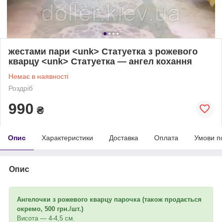
жестами пари <unk> Статуетка з рожевого
кварцу <unk> Статуетка — ангел кохання
Немає в наявності
Роздріб
990
₴
Опис
Характеристики
Доставка
Оплата
Умови п
Опис
Ангелочки з рожевого кварцу парочка (також продається
окремо, 500 грн./шт.)
Висота — 4-4,5 см.